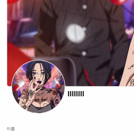
llllllll
Twitch
이름