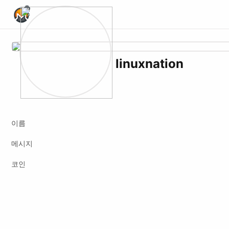
Home Page
linuxnation
Website
Youtube
Twitch
Odysee
Peertube
이름
메시지
코인