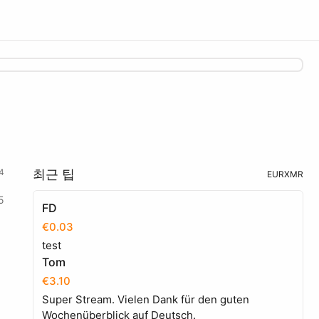
4
최근 팁
EUR
XMR
5
FD
€0.03
test
Tom
€3.10
Super Stream. Vielen Dank für den guten
Wochenüberblick auf Deutsch.