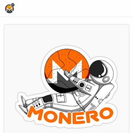
Home Page