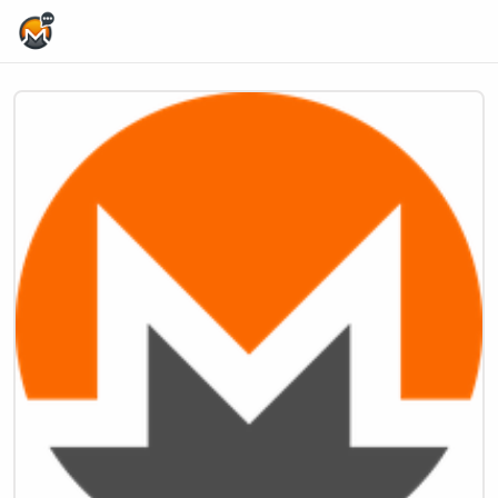
Home Page