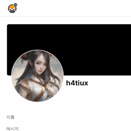
Home Page
h4tiux
이름
메시지