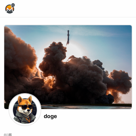
Home Page
doge
이름