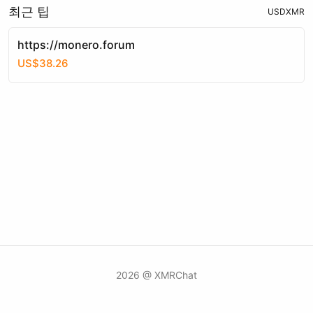
최근 팁
USD
XMR
https://monero.forum
US$38.26
2026 @ XMRChat