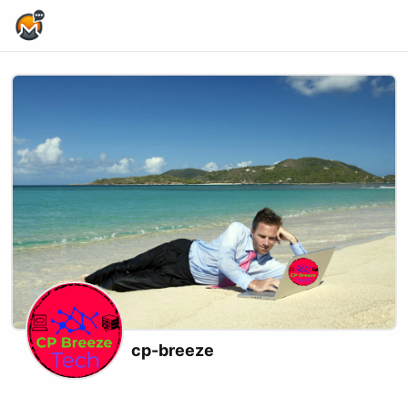
Home Page
cp-breeze
Website
Youtube