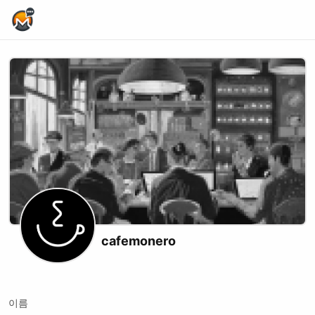
Home Page
cafemonero
X (formerly Twitter)
Telegram
Instagram
Website
Youtube
이름