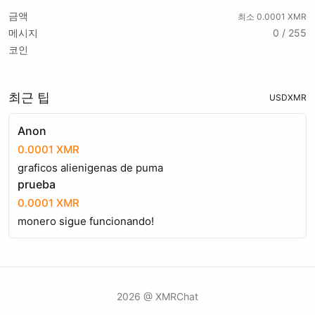
금액
최소 0.0001 XMR
메시지
0 / 255
코인
최근 팁
USD
XMR
Anon
0.0001 XMR
graficos alienigenas de puma
prueba
0.0001 XMR
monero sigue funcionando!
2026 @ XMRChat