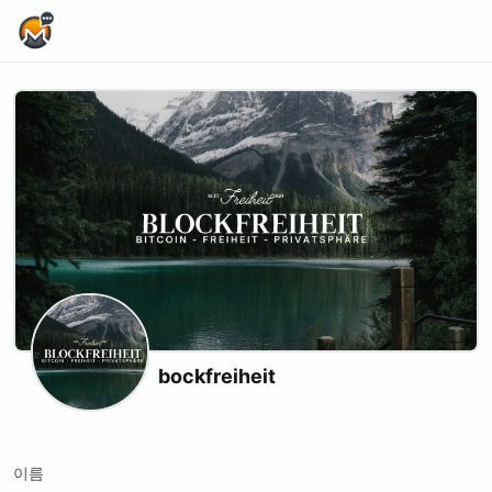
Home Page
bockfreiheit
Youtube
이름