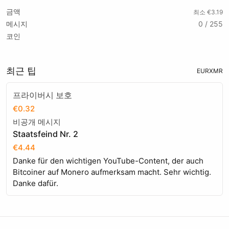
금액
최소 €3.19
메시지
0 / 255
코인
최근 팁
EUR
XMR
프라이버시 보호
€0.32
비공개 메시지
Staatsfeind Nr. 2
€4.44
Danke für den wichtigen YouTube-Content, der auch
Bitcoiner auf Monero aufmerksam macht. Sehr wichtig.
Danke dafür.