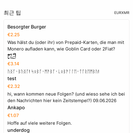
최근 팁
EUR
XMR
Besorgter Burger
€2.25
Was hälst du (oder ihr) von Prepaid-Karten, die man mit
Monero aufladen kann, wie Goblin Card oder 2Fiat?
'̶̠̌̾"̸̻̱̓͝`̷̢̫̐`̵̱͉̊̀!̵͎̏͐
€3.14
ᚢᛝᚪ᛫ᛒᚢᛝᚪ! ᛋᛟᛒᚪ᛫ᛗᚫᛒᚪ᛫ᚳᛟᛒᚫᛚᛚᛖ᛫ᛏᚪᚱᛖᛗᛒᚢ!
test
€2.32
hi, wann kommen neue Folgen? (und wieso sehe ich bei
den Nachrichten hier kein Zeitstempel?) 09.06.2026
Ankapo
€1.07
Hoffe auf viele weitere Folgen.
underdog