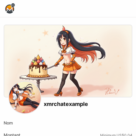
Home Page
xmrchatexample
Nom
Montant
Minimum US$0.04