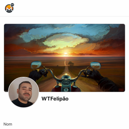
Home Page
WTFelipão
X (formerly Twitter)
Website
Youtube
Kick
Nom