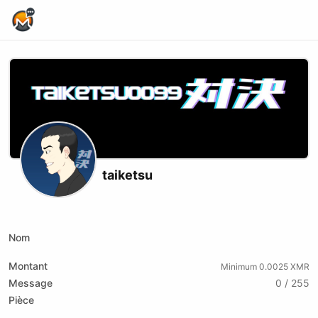
Home Page
taiketsu
X (formerly Twitter)
Instagram
Nom
Montant
Minimum 0.0025 XMR
Message
0 / 255
Pièce