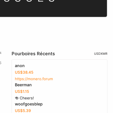
4
Pourboires Récents
USD
XMR
5
anon
US$38.45
https://monero.forum
Beerman
US$1.15
🍻 Cheers!
woofgoesblep
US$5.39