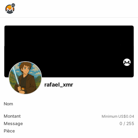
Home Page
rafael_xmr
Nom
Montant
Minimum US$0.04
Message
0 / 255
Pièce