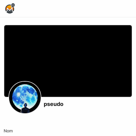
Home Page
pseudo
X (formerly Twitter)
Nom