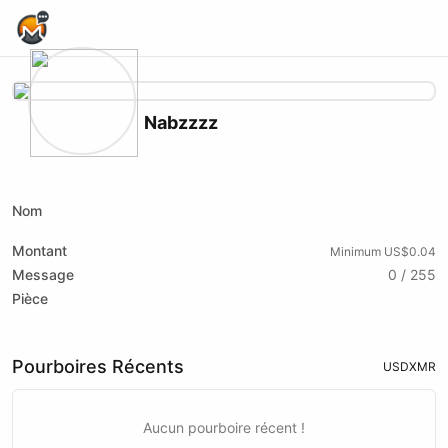
Home Page
Nabzzzz
X (formerly Twitter)
Website
Nom
Montant
Minimum US$0.04
Message
0 / 255
Pièce
Pourboires Récents
USD
XMR
Aucun pourboire récent !