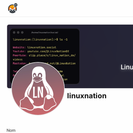
Home Page
linuxnation
Website
Youtube
Twitch
Odysee
Peertube
Nom