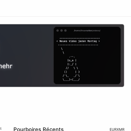
4
Pourboires Récents
EUR
XMR