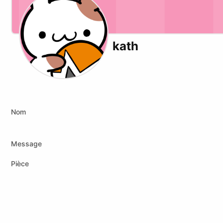
kath
X (formerly Twitter)
Youtube
Twitch
xmrbazaar
Nom
Message
Pièce