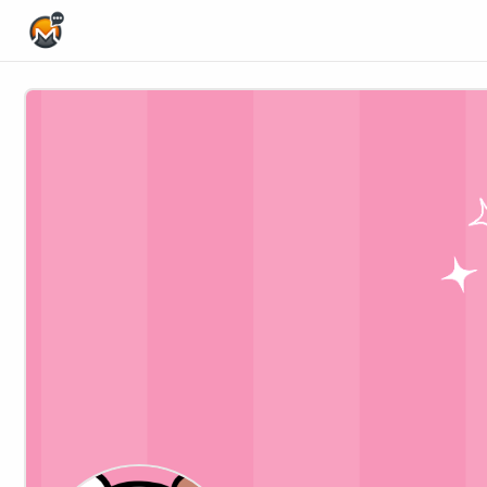
Home Page