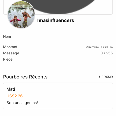
hnasinfluencers
Nom
Montant
Minimum US$0.04
Message
0 / 255
Pièce
Pourboires Récents
USD
XMR
Mati
US$2.26
Son unas genias!