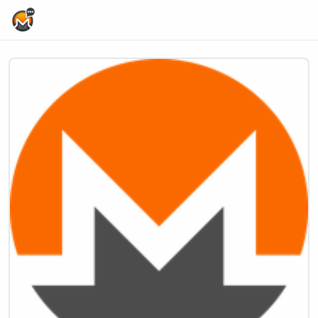
Home Page