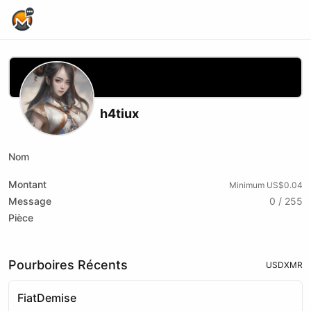
Home Page
h4tiux
Nom
Montant
Minimum US$0.04
Message
0 / 255
Pièce
Pourboires Récents
USD
XMR
FiatDemise