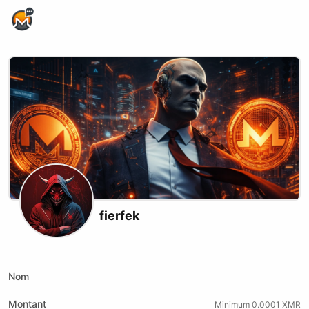
Home Page
fierfek
X (formerly Twitter)
Telegram
Nom
Montant
Minimum 0.0001 XMR