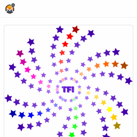
Home Page