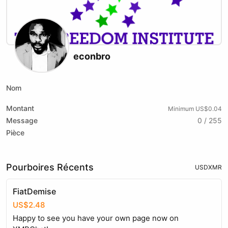
econbro
Nom
Montant
Minimum US$0.04
Message
0 / 255
Pièce
Pourboires Récents
USD
XMR
FiatDemise
US$2.48
Happy to see you have your own page now on