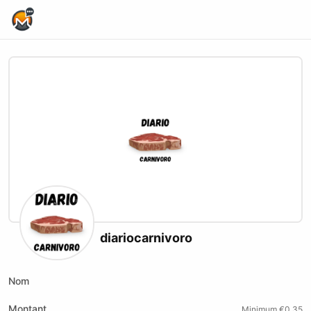
Home Page
diariocarnivoro
Nom
Montant
Minimum €0.35