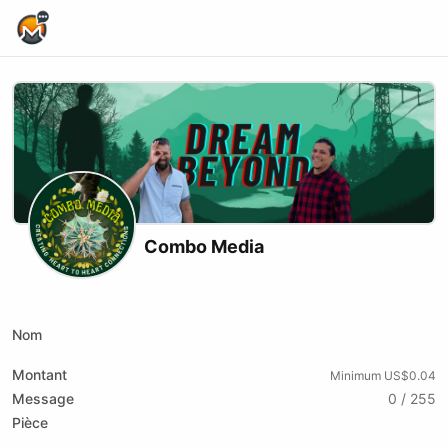
Home Page
Combo Media
X (formerly Twitter)
Website
Youtube
Nom
Montant
Minimum US$0.04
Message
0 / 255
Pièce