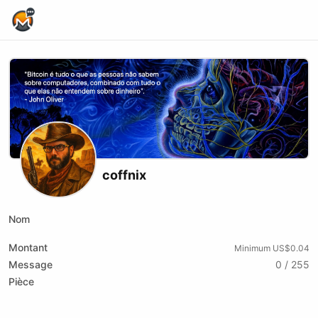
Home Page
coffnix
Nom
Montant
Minimum US$0.04
Message
0 / 255
Pièce