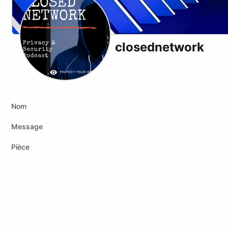
closednetwork
X (formerly Twitter)
Podcast RSS
Website
Youtube
Twitch
Rumble
Nom
Message
Pièce