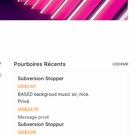
4
Pourboires Récents
USD
XMR
5
Subversion Stopper
US$1.47
BASED backgroud music sir, nice.
Privé
US$24.15
Message privé
Subversion Stoppur
US$1.08