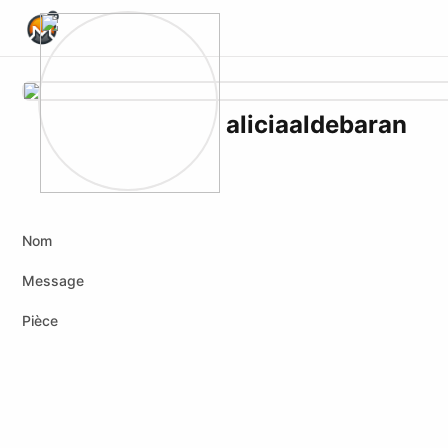
Home Page
aliciaaldebaran
X (formerly Twitter)
Instagram
Youtube
Nom
Message
Pièce