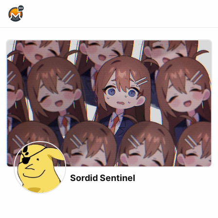
Home Page
Sordid Sentinel
X (formerly Twitter)
Twitch
Kick