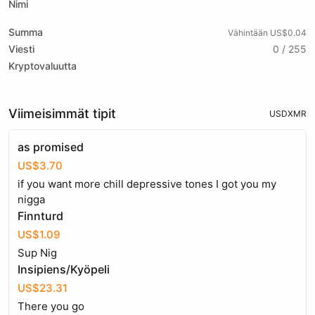
Nimi
Summa
Vähintään US$0.04
Viesti
0 / 255
Kryptovaluutta
Viimeisimmät tipit
USD
XMR
as promised
US$3.70
if you want more chill depressive tones I got you my
nigga
Finnturd
US$1.09
Sup Nig
Insipiens/Kyöpeli
US$23.31
There you go