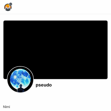
Home Page
pseudo
X (formerly Twitter)
Nimi