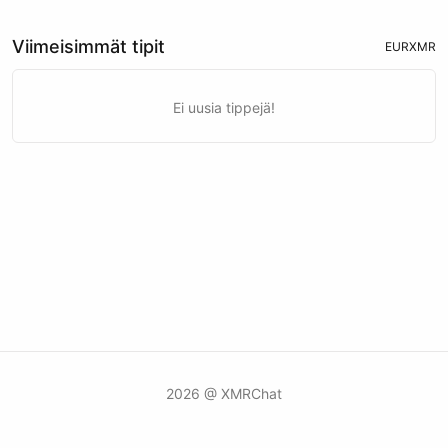
Viimeisimmät tipit
EUR
XMR
Ei uusia tippejä!
2026 @ XMRChat