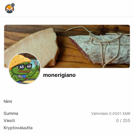
Home Page
monerigiano
X (formerly Twitter)
Website
xmrbazaar
Nimi
Summa
Vähintään 0.0001 XMR
Viesti
0 / 255
Kryptovaluutta