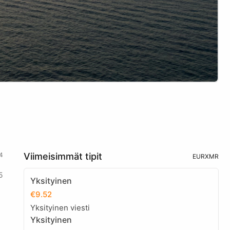
4
Viimeisimmät tipit
EUR
XMR
5
Yksityinen
€9.52
Yksityinen viesti
Yksityinen