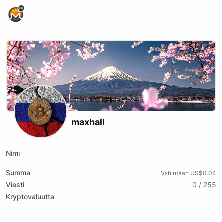
Home Page
maxhall
Nimi
Summa
Vähintään US$0.04
Viesti
0 / 255
Kryptovaluutta