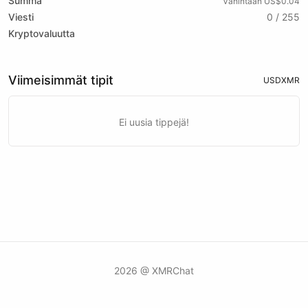
Summa
Vähintään US$0.04
Viesti
0 / 255
Kryptovaluutta
Viimeisimmät tipit
USD
XMR
Ei uusia tippejä!
2026 @ XMRChat