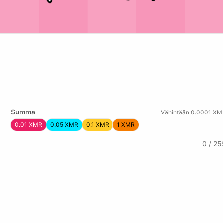
Summa
Vähintään 0.0001 XM
0.01 XMR
0.05 XMR
0.1 XMR
1 XMR
0 / 25