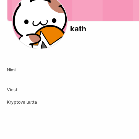
kath
X (formerly Twitter)
Youtube
Twitch
xmrbazaar
Nimi
Viesti
Kryptovaluutta