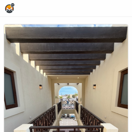
Home Page