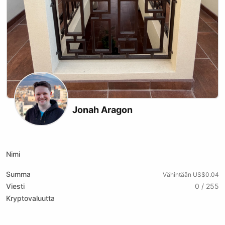
Jonah Aragon
X (formerly Twitter)
Website
Youtube
Tiktok
Nimi
Summa
Vähintään US$0.04
Viesti
0 / 255
Kryptovaluutta