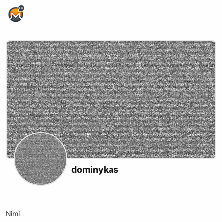
Home Page
dominykas
Youtube
Nimi