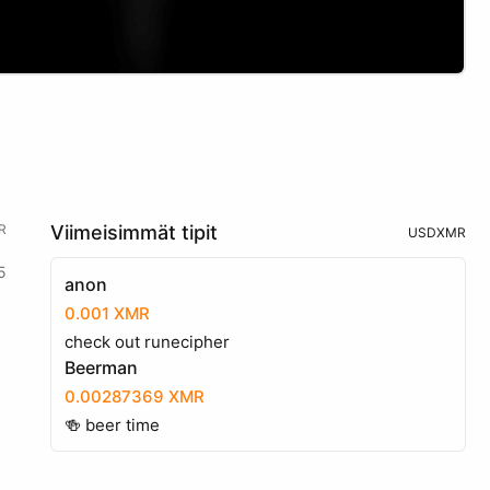
R
Viimeisimmät tipit
USD
XMR
5
anon
0.001 XMR
check out runecipher
Beerman
0.00287369 XMR
🍻 beer time