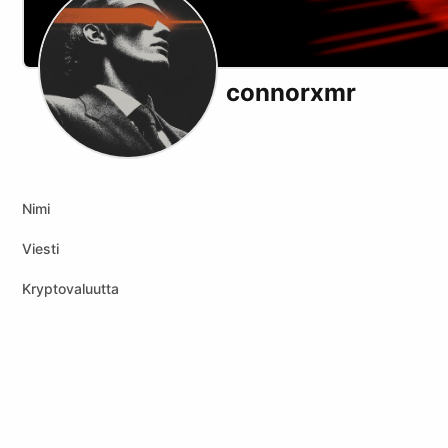
connorxmr
X (formerly Twitter)
Telegram
Website
Nimi
Viesti
Kryptovaluutta