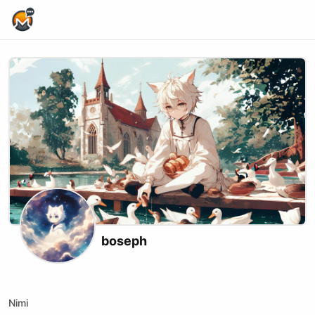
Home Page
boseph
Kick
Nimi