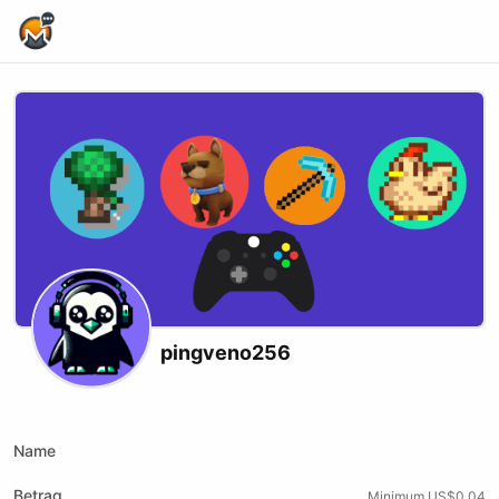
Home Page
pingveno256
Twitch
Name
Betrag
Minimum US$0.04