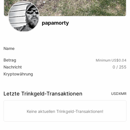
papamorty
Substack
Instagram
Youtube
xmrbazaar
Name
Betrag
Minimum US$0.04
Nachricht
0 / 255
Kryptowährung
Letzte Trinkgeld-Transaktionen
USD
XMR
Keine aktuellen Trinkgeld-Transaktionen!