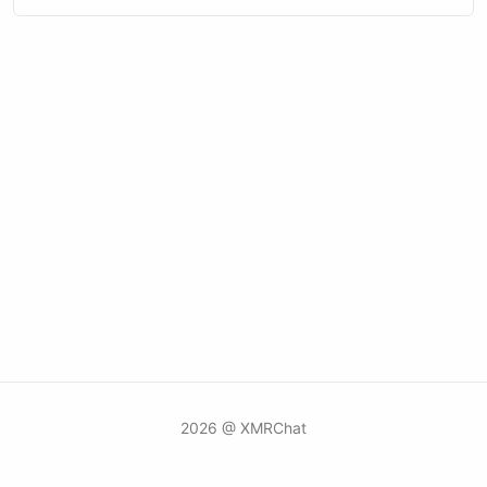
2026 @ XMRChat