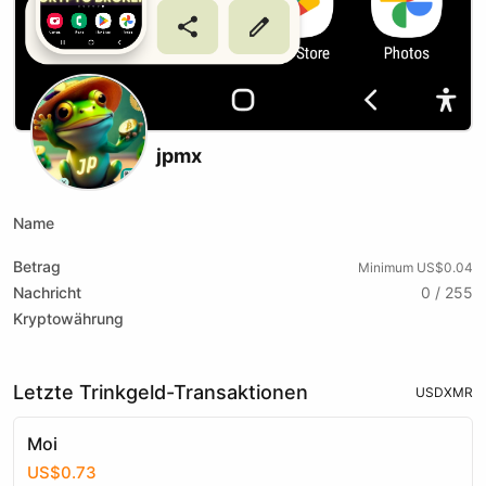
jpmx
Name
Betrag
Minimum US$0.04
Nachricht
0 / 255
Kryptowährung
Letzte Trinkgeld-Transaktionen
USD
XMR
Moi
US$0.73