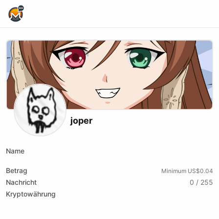
Home Page
joper
Name
Betrag
Minimum US$0.04
Nachricht
0 / 255
Kryptowährung