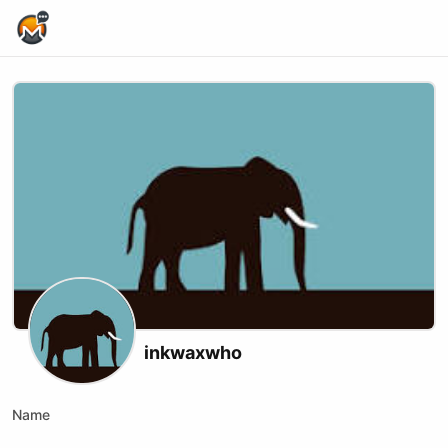
Home Page
inkwaxwho
Name