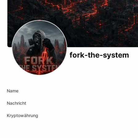
fork-the-system
X (formerly Twitter)
Podcast RSS
Instagram
Website
Youtube
Twitch
Odysee
Kick
Bi
Name
Nachricht
Kryptowährung