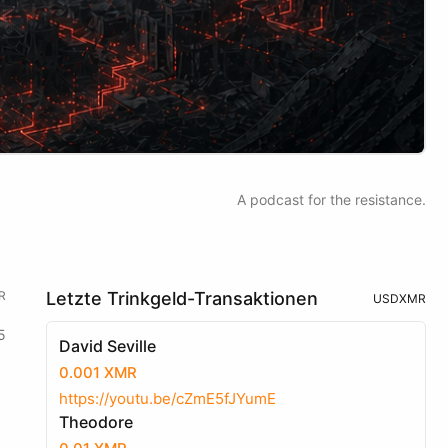
A podcast for the resistance.
R
Letzte Trinkgeld-Transaktionen
USD
XMR
5
David Seville
0.001 XMR
https://youtu.be/cZmE5fJYumE
Theodore