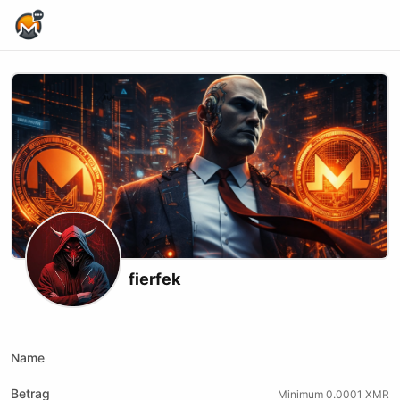
Home Page
fierfek
X (formerly Twitter)
Telegram
Name
Betrag
Minimum 0.0001 XMR