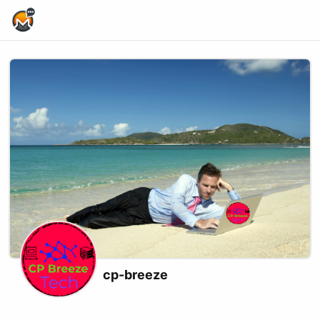
Home Page
cp-breeze
Website
Youtube